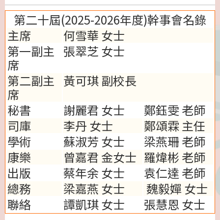
第二十屆(2025-2026年度)幹事會名錄
主席
何雪華
女士
第一副主
張翠芝 女士
席
第二副主
黃可琪 副校長
席
秘書
謝麗君 女士
鄭鈺雯 老師
司庫
李丹 女士
鄭頌霖 主任
學術
蘇淑芳 女士
梁燕珊 老師
康樂
曾嘉君
金女士
羅煒彬 老師
出版
蔡年余
女士
袁仁達 老師
總務
梁嘉燕 女士
魏毅嬋 女士
聯絡
譚凱琪 女士
張慧恩 女士