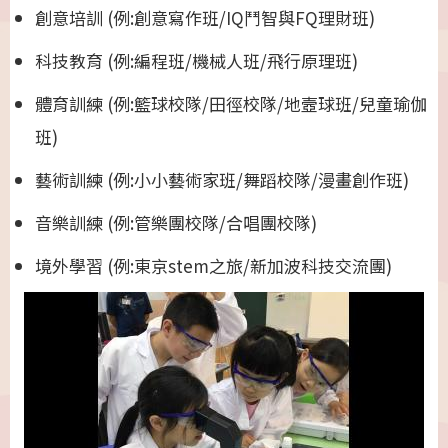
創意培訓 (例:創意寫作班/IQ鬥智與FQ理財班)
科技教育 (例:編程班/機械人班/飛行原理班)
體育訓練 (例:籃球校隊/田徑校隊/地壼球班/兒童瑜伽
班)
藝術訓練 (例:小小藝術家班/舞蹈校隊/漫畫創作班)
音樂訓練 (例:管樂團校隊/合唱團校隊)
境外學習 (例:東京stem之旅/新加波科技交流團)