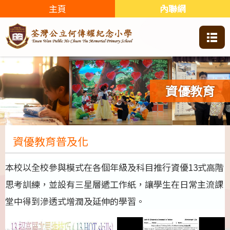
主頁
內聯網
資優教育
資優教育普及化
本校以全校參與模式在各個年級及科目推行資優13式高階
思考訓練，並設有三星層遞工作紙，讓學生在日常主流課
堂中得到滲透式增潤及延伸的學習。