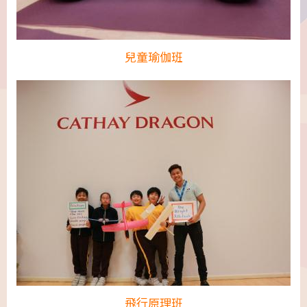
兒童瑜伽班
飛行原理班