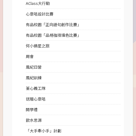
AClass大行動
心意咭設計比賽
有品校園「正向語句創作比賽」
有品校園「品格強項填色比賽」
何小摘星之旅
周會
風紀日營
風紀訓練
荃心義工隊
送贈心意咭
開學禮
飲水思源
「大手牽小手」計劃