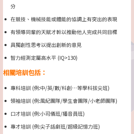
分
在競技、機械技能或體能的協調上有突出的表現
有領導同輩的天賦才幹以推動他人完成共同目標
具獨創性思考以提出創新的意見
智力經測定屬高水平 (IQ>130)
相關培訓包括：
專科培訓 (例:中/英/數/科創…等學科拔尖班)
領袖培訓 (例:風紀團隊/學生會團隊/小老師團隊)
口才培訓 (例:小司儀班/播音員班)
專才培訓 (例:尖子話劇班/超級記憶力班)