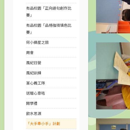
有品校園「正向語句創作比
賽」
有品校園「品格強項填色比
賽」
何小摘星之旅
周會
風紀日營
風紀訓練
荃心義工隊
送贈心意咭
開學禮
飲水思源
「大手牽小手」計劃