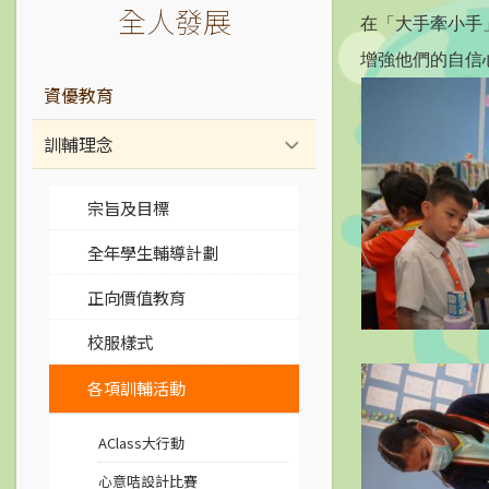
全人發展
在
「大手牽小手
增強他們的自信
資優教育
訓輔理念
宗旨及目標
全年學生輔導計劃
正向價值教育
校服樣式
各項訓輔活動
AClass大行動
心意咭設計比賽